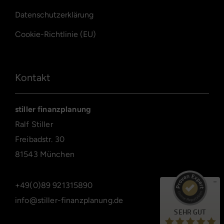
Datenschutzerklärung
Cookie-Richtlinie (EU)
Kontakt
stiller finanzplanung
Kundenbewertungen und Erfahrungen zu
Ralf Stiller
stiller finanzplanung
Freibadstr. 30
SEHR GUT
%
99
81543 München
Empfehlungen auf
ProvenExpert.com
5,00
/
4,89
+49(0)89 921315890
72
60
info@stiller-finanzplanung.de
Bewertungen auf
3
Bewertungen von
SEHR GUT
ProvenExpert.com
anderen Quellen