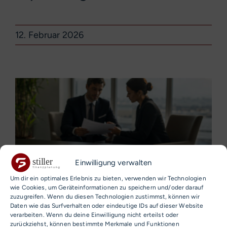
12. Februar 2026
Einwilligung verwalten
Um dir ein optimales Erlebnis zu bieten, verwenden wir Technologien
wie Cookies, um Geräteinformationen zu speichern und/oder darauf
zuzugreifen. Wenn du diesen Technologien zustimmst, können wir
Daten wie das Surfverhalten oder eindeutige IDs auf dieser Website
verarbeiten. Wenn du deine Einwilligung nicht erteilst oder
Life Settlements: Chancen und
zurückziehst, können bestimmte Merkmale und Funktionen