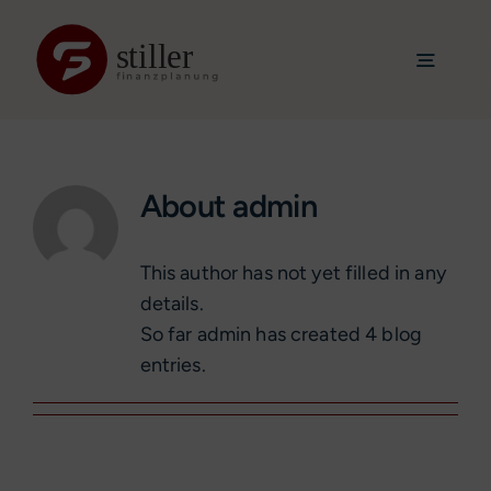
Skip
to
Toggle
content
Navigat
Home
Über mich
About
admin
Leistungen
Mandanten
This author has not yet filled in any
Neuigkeiten
details.
So far admin has created 4 blog
Kontakt
entries.