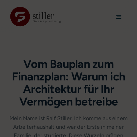
Skip
to
Toggle
content
Navigat
Home
Über mich
Leistungen
Vom Bauplan zum
Mandanten
Finanzplan: Warum ich
Neuigkeiten
Architektur für Ihr
Kontakt
Vermögen betreibe
Mein Name ist Ralf Stiller. Ich komme aus einem
Arbeiterhaushalt und war der Erste in meiner
Familie, der studierte. Diese Wurzeln prägen