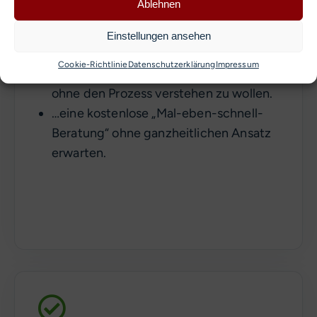
Ablehnen
…das „schnelle Geld“ oder kurzfristige
Einstellungen ansehen
Spekulationen suchen.
Cookie-Richtlinie
Datenschutzerklärung
Impressum
…Verantwortung blind abgeben wollen,
ohne den Prozess verstehen zu wollen.
…eine kostenlose „Mal-eben-schnell-
Beratung“ ohne ganzheitlichen Ansatz
erwarten.