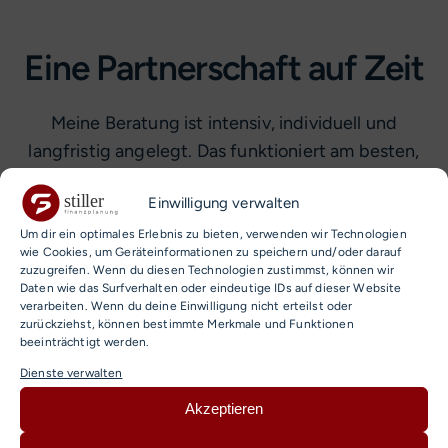
Eine Partnerschaft auf Zeit
Meine Beratung ist intensiv, individuell und
langfristig angelegt. Das funktioniert am besten,
wenn die Chemie und die Erwartungshaltung
Einwilligung verwalten
stimmen.
Um dir ein optimales Erlebnis zu bieten, verwenden wir Technologien
wie Cookies, um Geräteinformationen zu speichern und/oder darauf
zuzugreifen. Wenn du diesen Technologien zustimmst, können wir
Daten wie das Surfverhalten oder eindeutige IDs auf dieser Website
verarbeiten. Wenn du deine Einwilligung nicht erteilst oder
zurückziehst, können bestimmte Merkmale und Funktionen
beeinträchtigt werden.
Dienste verwalten
Ich bin nicht der richtige Partner
Akzeptieren
für Sie, wenn Sie…